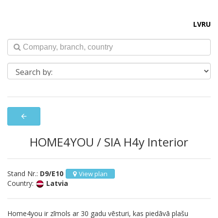
LV
RU
arrow_back
HOME4YOU / SIA H4y Interior
Stand Nr.:
D9/E10
View plan
Country:
Latvia
Home4you ir zīmols ar 30 gadu vēsturi, kas piedāvā plašu