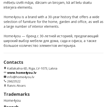
mēbeļu izvēli mājai, dārzam un birojam, kā arī lielu skaitu
interjera elementu.
Home4you is a brand with a 30-year history that offers a wide
selection of furniture for the home, garden and office, as well as
a large number of interior elements.
Home4you — бренд с 30-летней историей, предлагающий
широкий выбор мебели для дома, сада и офиса, а также
большое количество элементов интерьера.
Contacts
Katlakalna 6D, Riga, LV-1073, Latvia
location_on
www.home4you.lv
link
info@home4you.lv
email
26623522
phone
Raivis Atvars
person
Trademarks
Home4you