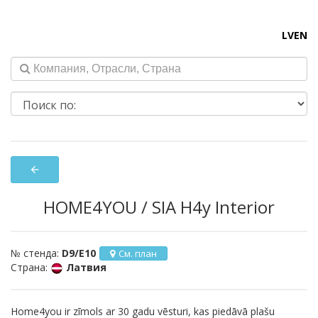
LV
EN
arrow_back
HOME4YOU / SIA H4y Interior
№ стенда:
D9/E10
См. план
Страна:
Латвия
Home4you ir zīmols ar 30 gadu vēsturi, kas piedāvā plašu