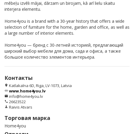
mēbeļu izvēli mājai, dārzam un birojam, kā arī lielu skaitu
interjera elementu.
Home4you is a brand with a 30-year history that offers a wide
selection of furniture for the home, garden and office, as well as
a large number of interior elements.
Home4you — бренд с 30-летней историей, предлагающий
широкий выбор мебели для дома, сада и офиса, а также
большое количество элементов интерьера.
Контакты
Katlakalna 6D, Riga, LV-1073, Latvia
location_on
www.home4you.lv
link
info@home4you.lv
email
26623522
phone
Raivis Atvars
person
Торговая марка
Home4you