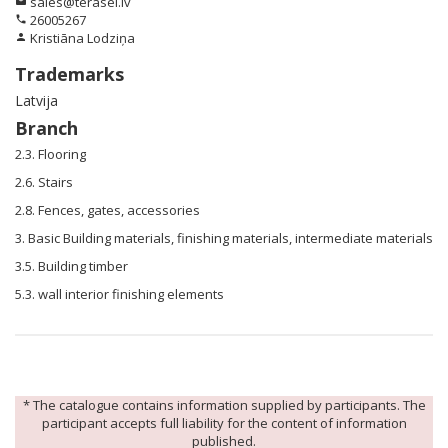
sales@terasei.lv
email
26005267
phone
Kristiāna Lodziņa
person
Trademarks
Latvija
Branch
2.3. Flooring
2.6. Stairs
2.8. Fences, gates, accessories
3. Basic Building materials, finishing materials, intermediate materials
3.5. Building timber
5.3. wall interior finishing elements
* The catalogue contains information supplied by participants. The
participant accepts full liability for the content of information
published.