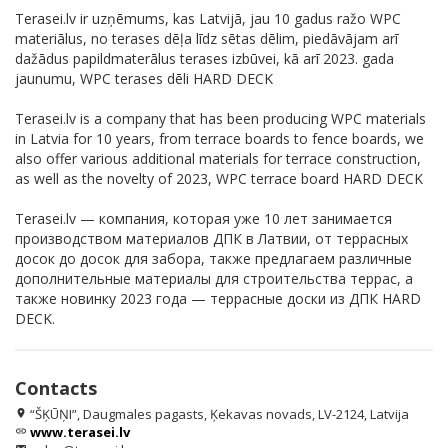
Terasei.lv ir uzņēmums, kas Latvijā, jau 10 gadus ražo WPC
materiālus, no terases dēļa līdz sētas dēlim, piedāvājam arī
dažādus papildmaterālus terases izbūvei, kā arī 2023. gada
jaunumu, WPC terases dēli HARD DECK
Terasei.lv is a company that has been producing WPC materials
in Latvia for 10 years, from terrace boards to fence boards, we
also offer various additional materials for terrace construction,
as well as the novelty of 2023, WPC terrace board HARD DECK
Terasei.lv — компания, которая уже 10 лет занимается
производством материалов ДПК в Латвии, от террасных
досок до досок для забора, также предлагаем различные
дополнительные материалы для строительства террас, а
также новинку 2023 года — террасные доски из ДПК HARD
DECK.
Contacts
“ŠĶŪŅI”, Daugmales pagasts, Ķekavas novads, LV-2124, Latvija
location_on
www.terasei.lv
link