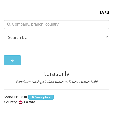
LV
RU
arrow_back
terasei.lv
Panākumu atslēga ir darīt parastas lietas neparasti labi
Stand Nr.:
K30
View plan
Country:
Latvia