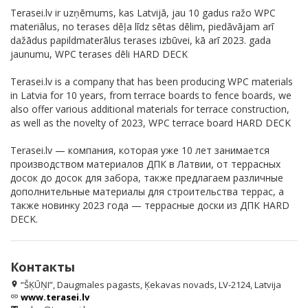
Terasei.lv ir uzņēmums, kas Latvijā, jau 10 gadus ražo WPC
materiālus, no terases dēļa līdz sētas dēlim, piedāvājam arī
dažādus papildmaterālus terases izbūvei, kā arī 2023. gada
jaunumu, WPC terases dēli HARD DECK
Terasei.lv is a company that has been producing WPC materials
in Latvia for 10 years, from terrace boards to fence boards, we
also offer various additional materials for terrace construction,
as well as the novelty of 2023, WPC terrace board HARD DECK
Terasei.lv — компания, которая уже 10 лет занимается
производством материалов ДПК в Латвии, от террасных
досок до досок для забора, также предлагаем различные
дополнительные материалы для строительства террас, а
также новинку 2023 года — террасные доски из ДПК HARD
DECK.
Контакты
“ŠĶŪŅI”, Daugmales pagasts, Ķekavas novads, LV-2124, Latvija
location_on
www.terasei.lv
link