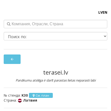
LV
EN
arrow_back
terasei.lv
Panākumu atslēga ir darīt parastas lietas neparasti labi
№ стенда:
K30
См. план
Страна:
Латвия