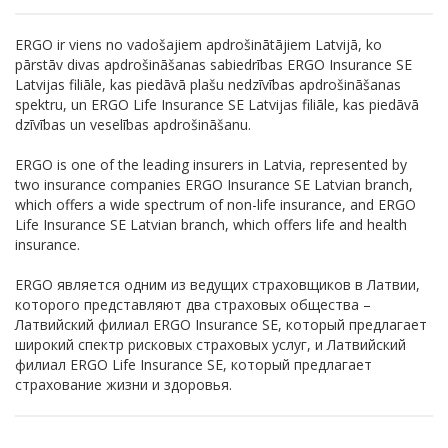
ERGO ir viens no vadošajiem apdrošinātājiem Latvijā, ko
pārstāv divas apdrošināšanas sabiedrības ERGO Insurance SE
Latvijas filiāle, kas piedāvā plašu nedzīvības apdrošināšanas
spektru, un ERGO Life Insurance SE Latvijas filiāle, kas piedāvā
dzīvības un veselības apdrošināšanu.
ERGO is one of the leading insurers in Latvia, represented by
two insurance companies ERGO Insurance SE Latvian branch,
which offers a wide spectrum of non-life insurance, and ERGO
Life Insurance SE Latvian branch, which offers life and health
insurance.
ERGO является одним из ведущих страховщиков в Латвии,
которого представляют два страховых общества –
Латвийский филиал ERGO Insurance SE, который предлагает
широкий спектр рисковых страховых услуг, и Латвийский
филиал ERGO Life Insurance SE, который предлагает
страхование жизни и здоровья.