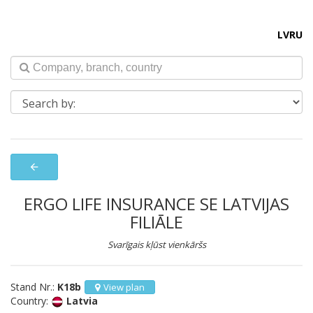
LV
RU
arrow_back
ERGO LIFE INSURANCE SE LATVIJAS
FILIĀLE
Svarīgais kļūst vienkāršs
Stand Nr.:
K18b
View plan
Country:
Latvia