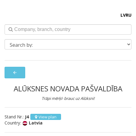
LV
RU
arrow_back
ALŪKSNES NOVADA PAŠVALDĪBA
Trāpi mērķī- brauc uz Alūksni!
Stand Nr.:
J4
View plan
Country:
Latvia