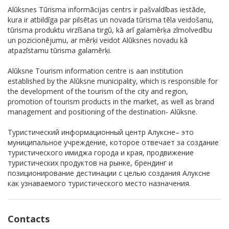
Alūksnes Tūrisma informācijas centrs ir pašvaldības iestāde,
kura ir atbildīga par pilsētas un novada tūrisma tēla veidošanu,
tūrisma produktu virzīšana tirgū, kā arī galamērķa zīmolvedību
un pozicionējumu, ar mērķi veidot Alūksnes novadu kā
atpazīstamu tūrisma galamērķi.
Alūksne Tourism information centre is aan institution
established by the Alūksne municipality, which is responsible for
the development of the tourism of the city and region,
promotion of tourism products in the market, as well as brand
management and positioning of the destination- Alūksne.
Туристический информационный центр Алуксне– это
муниципальное учреждение, которое отвечает за создание
туристического имиджа города и края, продвижение
туристических продуктов на рынке, брендинг и
позиционирование дестинации с целью создания Алуксне
кaк узнаваемого туристического место назначения.
Contacts