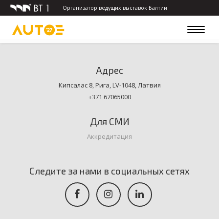
Организатор ведущих выставок Балтии
Toggle
navigat
Адрес
Кипсалас 8, Рига, LV-1048, Латвия
+371 67065000
Для СМИ
Аккредитация
Следите за нами в социальных сетях