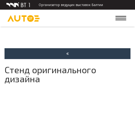
Организатор ведущих выставок Балтии
Toggle
navigat
Стенд оригинального
дизайна