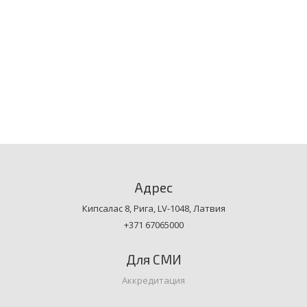
Адрес
Кипсалас 8, Рига, LV-1048, Латвия
+371 67065000
Для СМИ
Аккредитация