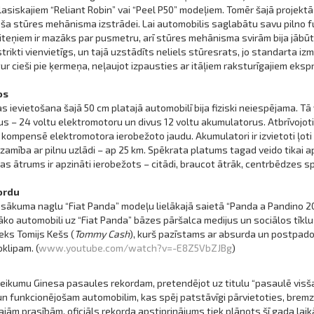
ā klasiskajiem “Reliant Robin” vai “Peel P50” modeļiem. Tomēr šajā projektā 
joša stūres mehānisma izstrādei. Lai automobilis saglabātu savu pilno fu
iteņiem ir mazāks par pusmetru, arī stūres mehānisma svirām bija jābūt
 strikti vienvietīgs, un tajā uzstādīts neliels stūresrats, jo standarta iz
tur cieši pie ķermeņa, neļaujot izpausties ar itāļiem raksturīgajiem eks
os
 ievietošana šajā 50 cm platajā automobilī bija fiziski neiespējama. Tā 
 – 24 voltu elektromotoru un divus 12 voltu akumulatorus. Atbrīvojoti
as kompensē elektromotora ierobežoto jaudu. Akumulatori ir izvietoti ļo
zamība ar pilnu uzlādi – ap 25 km. Spēkrata platums tagad veido tikai
 ātrums ir apzināti ierobežots – citādi, braucot ātrāk, centrbēdzes 
ordu
asākuma naglu “Fiat Panda” modeļu lielākajā saietā “Panda a Pandino 202
āko automobili uz “Fiat Panda” bāzes pāršalca medijus un sociālos tīkl
ieks Tomijs Kešs (
Tommy Cash
), kurš pazīstams ar absurda un postpadom
klipam. (
www.youtube.com/watch?v=-E8Z5VbZJBg
)
eikumu Ginesa pasaules rekordam, pretendējot uz titulu “pasaulē visša
un funkcionējošam automobilim, kas spēj patstāvīgi pārvietoties, bremz
ītajām prasībām, oficiāls rekorda apstiprinājums tiek plānots šī gada laik