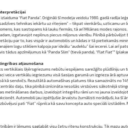
terpretācijai
 izlaiduma “Fiat Panda”. Oriģināli šī modeļa veidolu 1980. gadā radīja l
“sadzīves tehnikas iekārtu uz riteņiem” – tikpat vienkāršu, uzticamu un 
 fenomens, kas sastopams kā lauku fermās, tā arī Milānas modes rajonos.
gadam, izgatavojot nepilnus piecus miljonus vienību. Pilnībā pārbūvējot
tāciju par to, kas vispār ir automobilis un kādas ir tā pietiekamās min
ajiem logu stikliem kalpoja par ideālu “audeklu” šai iecerei. Lai arī pa
uvis tādus apzīmējumus kā “Panda Slim” (tievā panda), “Flat Fiat”" (plaka
tingrības atjaunošana
 vertikālais šķērsgriezums nebūtu iespējams sarežģīto plūdlīniju un tr
aci veica vertikālu iegriezumu visā šasijas garumā un izgrieza ārā aptu
pā kā sendvičs. Rezultātā automašīnas platums tika samazināts no 149 
entrālo daļu, tika pilnībā iznīcināta nesošās virsbūves sākotnējā sting
s metināšanas darbus, izveidojot integrētu rāmi un no jauna izveidojot 
ionēt. Automobili jau izpētījušie ārvalstu žurnālisti norādījuši, ka šī ārk
zbūvējusi pati “Fiat” rūpnīca kā savu koncepta auto speciāli izstādēm. 
tnībām ir lēmums saglabāt visu četru riteņu konstrukciju. Tik mazu auto