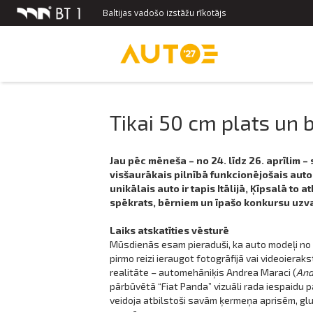
Baltijas vadošo izstāžu rīkotājs
Tikai 50 cm plats un 
Jau pēc mēneša – no 24. līdz 26. aprīlim –
visšaurākais pilnībā funkcionējošais autom
unikālais auto ir tapis Itālijā, Ķīpsalā to
spēkrats, bērniem un īpašo konkursu uzvar
Laiks atskatīties vēsturē
Mūsdienās esam pieraduši, ka auto modeļi no vi
pirmo reizi ieraugot fotogrāfijā vai videoiera
realitāte – automehāniķis Andrea Maraci (
And
pārbūvētā “Fiat Panda” vizuāli rada iespaidu pa
veidoja atbilstoši savām ķermeņa aprisēm, gluži