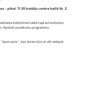
– plkst. 11.30 Izstāžu centra hallē Nr. 2.
ašnieka klātbūtnes laikā tajā arī iesēsties.
lāri. Apskati pasākumu programmu:
auni auto” , kas šoreiz būs ar vēl nebijuši