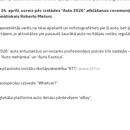
4. aprīlī, uzreiz pēc izstādes “Auto 2026” atklāšanas ceremonijas 
mātiskais Roberto Meloni.
pmeklētāji varēs ne tikai apskatīt un nofotografēties pie šī auto, bet īp
ājiem, jo aktivitātes pie pasaulē šaurākā auto no Itālijas notiks regu
026” auto entuziastus un nozares profesionāļus pulcēs trīs sadaļās – “J
“Auto mehānika” un “Auto Exotica”.
arptautisko izstāžu rīkotājsabiedrība “BT1”.
www.bt1.lv
 autopircēju ceļvedis “Whatcar?”.
globāla platforma auto detaļu pārdevējiem “eBay”.