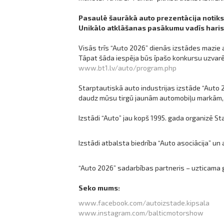
Pasaulē šaurākā auto prezentācija notiks 2
Unikālo atklāšanas pasākumu vadīs haris
Visās trīs “Auto 2026” dienās izstādes mazie a
Tāpat šāda iespēja būs īpašo konkursu uzvarēt
www.bt1.lv/auto/program.php
Starptautiskā auto industrijas izstāde “Auto 2
daudz mūsu tirgū jaunām automobiļu markām, 
Izstādi “Auto” jau kopš 1995. gada organizē St
Izstādi atbalsta biedrība “Auto asociācija” un
“Auto 2026” sadarbības partneris – uzticama 
Seko mums:
www.facebook.com/autoizstade.kipsala
www.instagram.com/balticmotorshow