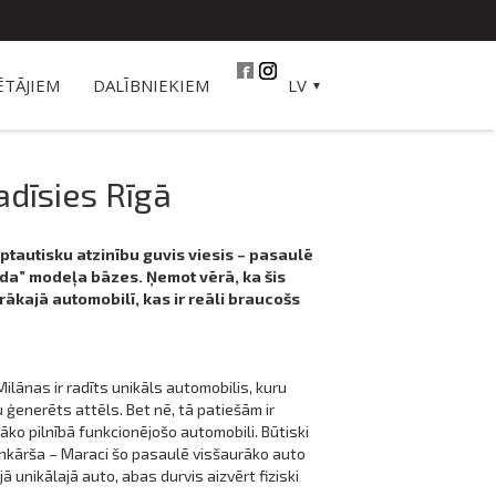
TĀJIEM
DALĪBNIEKIEM
LV
adīsies Rīgā
rptautisku atzinību guvis viesis – pasaulē
Panda” modeļa bāzes. Ņemot vērā, ka šis
urākajā automobilī, kas ir reāli braucošs
ilānas ir radīts unikāls automobilis, kuru
 ģenerēts attēls. Bet nē, tā patiešām ir
āko pilnībā funkcionējošo automobili. Būtiski
 vienkārša – Maraci šo pasaulē visšaurāko auto
 unikālajā auto, abas durvis aizvērt fiziski