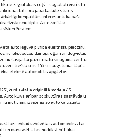
tika iets grūtākais ceļš – saglabāti visi četri
nkcionalitāti, bija jāpārkalkulē stūres
 ārkārtīgi kompaktām. Interesanti, ka paši
mēra fiziski neietilptu. Autovadītāja
presīviem žestiem.
vietā auto ieguva pilnībā elektrisku piedziņu,
es no iekšdedzes dzinēja, eļļām un degvielas,
ti zemu šasijā, lai pazeminātu smaguma centru.
 aptuveni trešdaļu no 145 cm augstuma, tāpēc
spēku ietekmē automobilis apgāztos.
5”, kurā svinēja oriģinālā modeļa 45.
us. Auto kļuva arī par popkultūras sastāvdaļu
ju motīviem, izvēlējās šo auto kā vizuālo
urākais jebkad uzbūvētais automobilis”. Lai
ēt un manevrēt – tas nedrīkst būt tikai
ā.