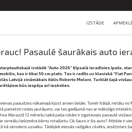
IZSTĀDE
APMEKLĒ
brauc! Pasaulē šaurākais auto ier
 starptautiskajā izstādē “Auto 2026” Ķīpsalā ieradīsies īpašs, sta
obilis, kas ir tikai 50 cm plats. Tas ir radīts uz klasiskā “Fiat 
 atklās Latvijā zināmākais itālis Roberto Meloni. Turklāt šajā visša
ētājiem būs iespēja arī iesēsties.
enas paaudzes nākamajā kļūst arvien lielāki. Tomēr Itālijā, netālu no M
kstā pamatoti rodas jautājums, vai tas gadījumā nav ar mākslīgo intelektu
rea Marazzi
) 12 mēnešu laikā paša rokām ir izgatavojis pasaulē visšaur
r sirreālu lielizmēra bērnu rotaļlietu. Cik šaurs ir šis auto? Atbilde ir
 kā skroderis uzvalku. Tādējādi miesās ražīgāks cilvēks, iesēžoties šajā