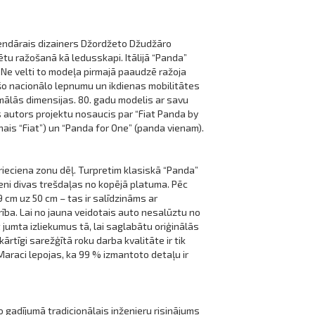
eģendārais dizainers Džordžeto Džudžāro
lētu ražošanā kā ledusskapi. Itālijā “Panda”
 Ne velti to modeļa pirmajā paaudzē ražoja
 šo nacionālo lepnumu un ikdienas mobilitātes
imālās dimensijas. 80. gadu modelis ar savu
ts autors projektu nosaucis par “Fiat Panda by
nais “Fiat”) un “Panda for One” (panda vienam).
ieciena zonu dēļ. Turpretim klasiskā “Panda”
veni divas trešdaļas no kopējā platuma. Pēc
cm uz 50 cm – tas ir salīdzināms ar
rība. Lai no jauna veidotais auto nesalūztu no
jumta izliekumus tā, lai saglabātu oriģinālās
ārtīgi sarežģītā roku darba kvalitāte ir tik
Maraci lepojas, ka 99 % izmantoto detaļu ir
 gadījumā tradicionālais inženieru risinājums