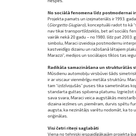
nespēs.
No sociālā fenomena līdz postmodernai in
Projekta pamats un izejmateriāls ir 1993. gada
(
Giorgetto Giugiaro
), konceptuāli radot to kā 
nav tikai transportlīdzeklis, bet arī sociāls
vairāk nekā 20 gadu – no 1980. līdz pat 2003. 
simbolu, Maraci izveidoja postmodernu interpre
kastveidīgo dizainu un ražošanā lētajiem plakan
Marazzi”, medijos un sociālajos tīklos tas ieg
Radikāla samazināšana un strukturālās s
Mūsdienu automobiļu virsbūvei šāds simetrisks
ir ar viscaur vienmērīgu metāla struktūru. Mar
tam “izdzīvojušās” puses tika sametinātas ko
standarta gultas spilvena platumu. Izgriežot c
sava svara, Maraci veica augstākās meistarība
dizaina iezīmes un, piemēram, durvis spētu funkc
augsta, ka nezinātājs varētu nodomāt, ka to u
oriģinālas.
Visi četri riteņi saglabāti
Viena no tehniski iespaidīgākajām projekta īpa