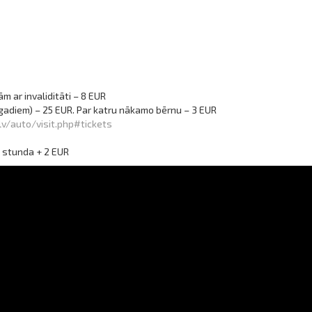
 ar invaliditāti – 8 EUR
8 gadiem) – 25 EUR. Par katru nākamo bērnu – 3 EUR
v/auto/visit.php#tickets
ā stunda + 2 EUR