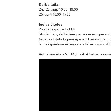
Darba laiks:
24.–25. aprīlī 10.00–19.00
26. aprīlī 10.00–17.00
Ieejas biļetes:
Pieaugušajiem – 12 EUR
Studentiem, skolēniem, pensionāriem, personām
Ģimenes biļete (2 pieaugušie + 1 bērns līdz 1
Iepriekšpārdošanā tiešsaistē lētāk:
www.bt1.l
Autostāvvieta – 5 EUR (līdz 4 h), katra nākam