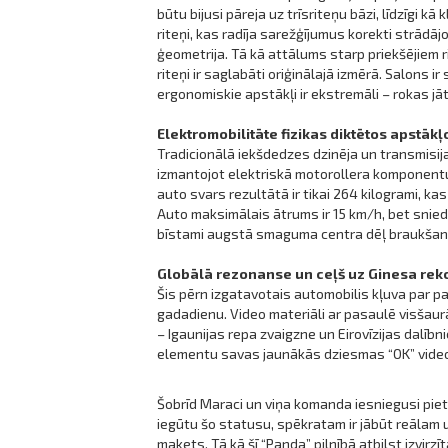
būtu bijusi pāreja uz trīsriteņu bāzi, līdzīgi k
riteņi, kas radīja sarežģījumus korekti strādā
ģeometrija. Tā kā attālums starp priekšējiem r
riteņi ir saglabāti oriģinālajā izmērā. Salons ir
ergonomiskie apstākļi ir ekstremāli – rokas jā
Elektromobilitāte fizikas diktētos apstākļ
Tradicionālā iekšdedzes dzinēja un transmisijas
izmantojot elektriskā motorollera komponentus
auto svars rezultātā ir tikai 264 kilogrami, k
Auto maksimālais ātrums ir 15 km/h, bet snied
bīstami augstā smaguma centra dēļ braukšanas
Globālā rezonanse un ceļš uz Ginesa rek
Šis pērn izgatavotais automobilis kļuva par p
gadadienu. Video materiāli ar pasaulē visšaur
– Igaunijas repa zvaigzne un Eirovīzijas dalībn
elementu savas jaunākās dziesmas “OK” video
Šobrīd Maraci un viņa komanda iesniegusi piet
iegūtu šo statusu, spēkratam ir jābūt reālam 
makets. Tā kā šī “Panda” pilnībā atbilst izvirz