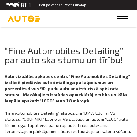
Baltijas vadošo izstāžu rīkotājs
Toggle
navigat
“Fine Automobiles Detailing”
par auto skaistumu un tīrību!
Auto vizuālās apkopes centrs “Fine Automobiles Detailing”
izstādē piedāvās auto detailinga pakalpojumus un
prezentēs divus 90. gadu auto ar vēsturiskā spēkrata
statusu. Mazākajiem izstādes apmeklētājiem būs unikāla
iespēja apskatīt “LEGO” auto 1:8 mērogā.
“Fine Automobiles Detailing” ekspozīcijā “BMW E36” ar VS
statusu, “GOLF MK1” kabrio ar VS statusu un astoņi “LEGO” auto
1:8 mērogā. Tāpat viss par un ap auto tīrību, pulēšanu,
keramiskajiem pārklājumiem, ādas restaurāciju un salonu šūšanu.