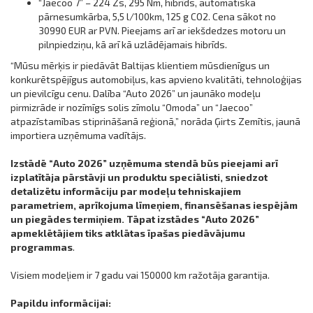
“Jaecoo 7” – 224 Zs, 295 Nm, hibrīds, automātiskā
pārnesumkārba, 5,5 l/100km, 125 g CO2. Cena sākot no
30990 EUR ar PVN. Pieejams arī ar iekšdedzes motoru un
pilnpiedziņu, kā arī kā uzlādējamais hibrīds.
“Mūsu mērķis ir piedāvāt Baltijas klientiem mūsdienīgus un
konkurētspējīgus automobiļus, kas apvieno kvalitāti, tehnoloģijas
un pievilcīgu cenu. Dalība “Auto 2026” un jaunāko modeļu
pirmizrāde ir nozīmīgs solis zīmolu “Omoda” un “Jaecoo”
atpazīstamības stiprināšanā reģionā,” norāda Ģirts Zemītis, jaunā
importiera uzņēmuma vadītājs.
Izstādē
“Auto 2026”
uzņēmuma stendā būs pieejami arī
izplatītāja pārstāvji un produktu speciālisti, sniedzot
detalizētu informāciju par modeļu tehniskajiem
parametriem, aprīkojuma līmeņiem, finansēšanas iespējām
un piegādes termiņiem. Tāpat izstādes “Auto 2026”
apmeklētājiem tiks atklātas īpašas piedāvājumu
programmas
.
Visiem modeļiem ir 7 gadu vai 150000 km ražotāja garantija.
Papildu informācijai: