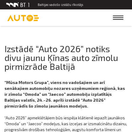
Baltijas vadošo izstāžu rīkotājs
Toggle
navigat
Izstādē “Auto 2026” notiks
divu jaunu Ķīnas auto zīmolu
pirmizrāde Baltijā
“Mūsa Motors Grupa”, viens no vadošajiem un arī
senākajiem automobiļu nozares uzņēmumiem reģionā, kas
ir zīmolu “Omoda” un “Jaecoo” automobiļu izplatītājs
Baltijas valstīs, 24.–26. aprīli izstādē “Auto 2026”
pirmizrādīs šo zīmolu jaunākos modeļus.
“Auto 2026” apmeklētājiem būs iespēja klātienē iepazīt jaunākos
“Omoda” un “Jaecoo” modeļus, kas izceļas ar izsmalcinātu dizainu,
progresīvām drošības tehnoloģijām, augstu komforta līmeni un