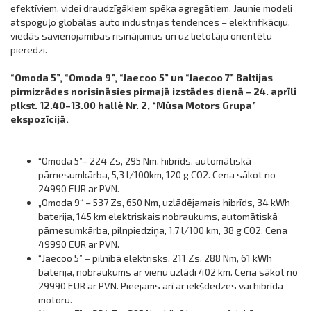
efektīviem, videi draudzīgākiem spēka agregātiem. Jaunie modeļi
atspoguļo globālās auto industrijas tendences – elektrifikāciju,
viedās savienojamības risinājumus un uz lietotāju orientētu
pieredzi.
“Omoda 5”, “Omoda 9”, “Jaecoo 5” un “Jaecoo 7” Baltijas
pirmizrādes norisināsies pirmajā izstādes dienā – 24. aprīlī
plkst. 12.40–13.00 hallē Nr. 2, “Mūsa Motors Grupa”
ekspozīcijā.
“Omoda 5”– 224 Zs, 295 Nm, hibrīds, automātiskā
pārnesumkārba, 5,3 l/100km, 120 g CO2. Cena sākot no
24990 EUR ar PVN.
„Omoda 9“ – 537 Zs, 650 Nm, uzlādējamais hibrīds, 34 kWh
baterija, 145 km elektriskais nobraukums, automātiskā
pārnesumkārba, pilnpiedziņa, 1,7 l/100 km, 38 g CO2. Cena
49990 EUR ar PVN.
“Jaecoo 5” – pilnībā elektrisks, 211 Zs, 288 Nm, 61 kWh
baterija, nobraukums ar vienu uzlādi 402 km. Cena sākot no
29990 EUR ar PVN. Pieejams arī ar iekšdedzes vai hibrīda
motoru.