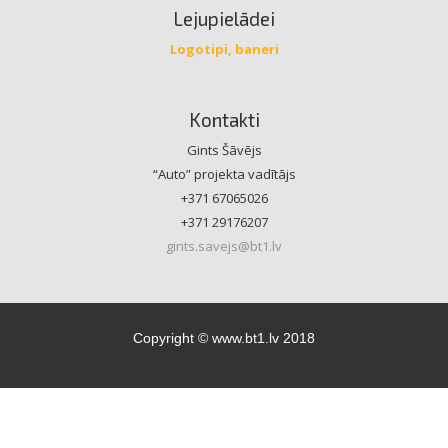
Lejupielādei
Logotipi, baneri
Kontakti
Gints Šāvējs
“Auto” projekta vadītājs
+371 67065026
+371 29176207
gints.savejs@bt1.lv
Copyright © www.bt1.lv 2018