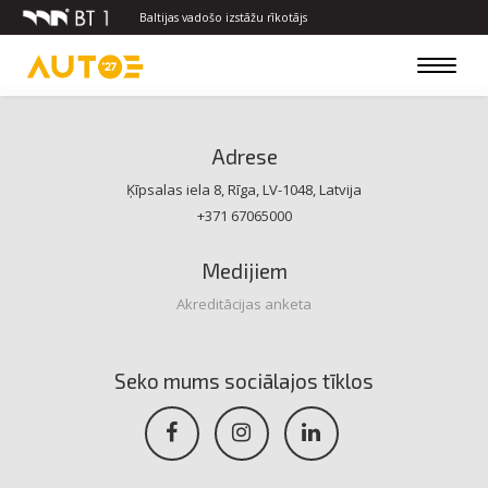
Baltijas vadošo izstāžu rīkotājs
Toggle
navigat
Adrese
Ķīpsalas iela 8, Rīga, LV-1048, Latvija
+371 67065000
Medijiem
Akreditācijas anketa
Seko mums sociālajos tīklos