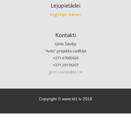
Lejupielādei
Logotipi, baneri
Kontakti
Gints Šāvējs
“Auto” projekta vadītājs
+371 67065026
+371 29176207
gints.savejs@bt1.lv
Copyright © www.bt1.lv 2018