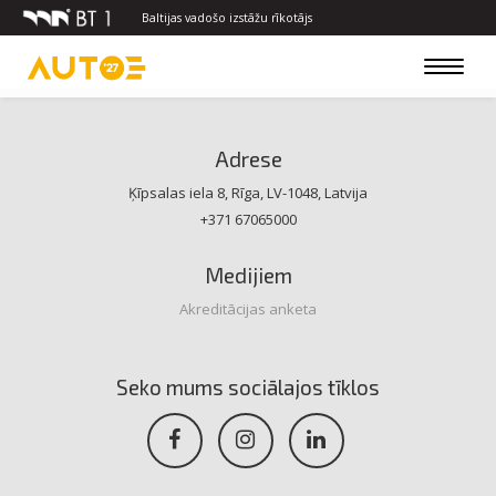
Baltijas vadošo izstāžu rīkotājs
Toggle
navigat
Adrese
Ķīpsalas iela 8, Rīga, LV-1048, Latvija
+371 67065000
Medijiem
Akreditācijas anketa
Seko mums sociālajos tīklos