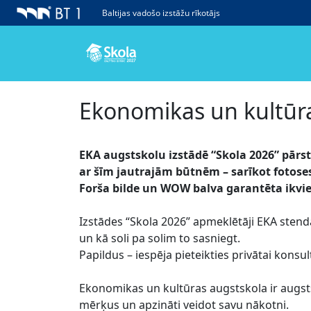
Baltijas vadošo izstāžu rīkotājs
Ekonomikas un kultūra
EKA augstskolu izstādē “Skola 2026” pārst
ar šīm jautrajām būtnēm – sarīkot fotosesi
Forša bilde un WOW balva garantēta ikv
Izstādes “Skola 2026” apmeklētāji EKA stendā
un kā soli pa solim to sasniegt.
Papildus – iespēja pieteikties privātai kons
Ekonomikas un kultūras augstskola ir augsts
mērķus un apzināti veidot savu nākotni.