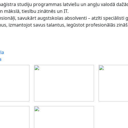
maģistra studiju programmas latviešu un angļu valodā dažā
 mākslā, tiesību zinātnēs un IT.
ionāļi, savukārt augstskolas absolventi – atzīti speciālisti 
mus, izmantojot savus talantus, iegūstot profesionālās zinā
la
a