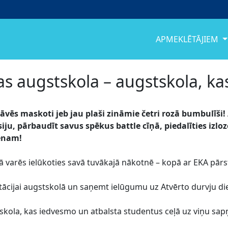
APMEKLĒTĀJIEM
s augstskola – augstskola, ka
āvēs maskoti jeb jau plaši zināmie četri rozā bumbulīši
ju, pārbaudīt savus spēkus battle cīņā, piedalīties izlo
ienam!
 varēs ielūkoties savā tuvākajā nākotnē – kopā ar EKA pārst
ultācijai augstskolā un saņemt ielūgumu uz Atvērto durvju di
kola, kas iedvesmo un atbalsta studentus ceļā uz viņu sapņu