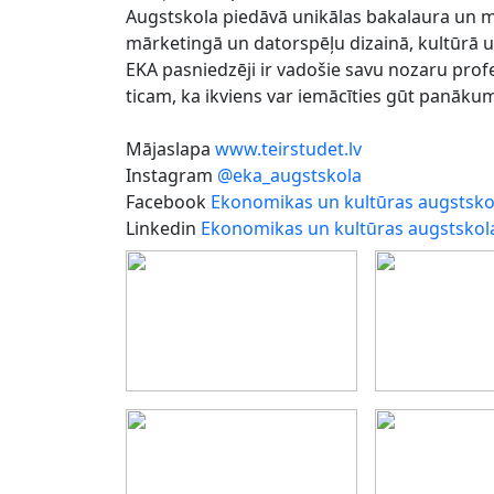
Augstskola piedāvā unikālas bakalaura un 
mārketingā un datorspēļu dizainā, kultūrā un
EKA pasniedzēji ir vadošie savu nozaru profes
ticam, ka ikviens var iemācīties gūt panāku
Mājaslapa
www.teirstudet.lv
Instagram
@eka_augstskola
Facebook
Ekonomikas un kultūras augstsko
Linkedin
Ekonomikas un kultūras augstskol