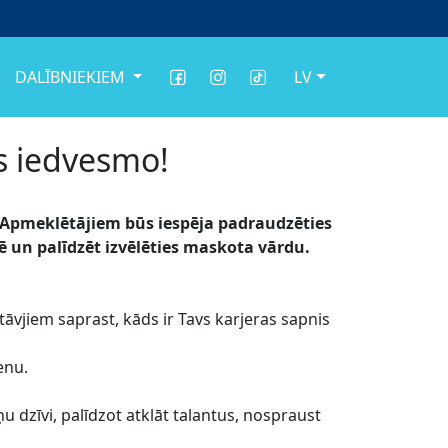
DALĪBNIEKIEM
LV
s iedvesmo!
! Apmeklētājiem būs iespēja padraudzēties
zē un palīdzēt izvēlēties maskota vārdu.
āvjiem saprast, kāds ir Tavs karjeras sapnis
enu.
 dzīvi, palīdzot atklāt talantus, nospraust