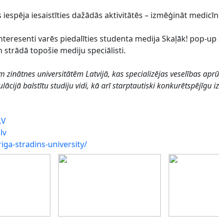
iespēja iesaistīties dažādās aktivitātēs – izmēģināt medicīn
nteresenti varēs piedalīties studenta medija Skaļāk! pop-up
 strādā topošie mediju speciālisti.
m zinātnes universitātēm Latvijā, kas specializējas veselības apr
ijā balstītu studiju vidi, kā arī starptautiski konkurētspējīgu iz
LV
lv
iga-stradins-university/