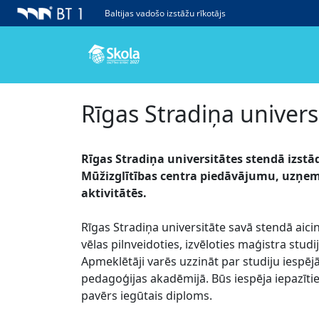
Baltijas vadošo izstāžu rīkotājs
Rīgas Stradiņa universi
Rīgas Stradiņa universitātes stendā izst
Mūžizglītības centra piedāvājumu, uzņemš
aktivitātēs.
Rīgas Stradiņa universitāte savā stendā ai
vēlas pilnveidoties, izvēloties maģistra stud
Apmeklētāji varēs uzzināt par studiju iespēj
pedagoģijas akadēmijā. Būs iespēja iepazīti
pavērs iegūtais diploms.