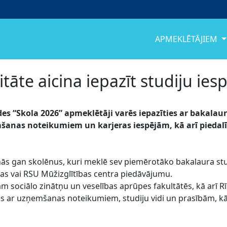
APMEKLĒTĀJIEM
tāte aicina iepazīt studiju ies
ādes “Skola 2026” apmeklētāji varēs iepazīties ar bakal
anas noteikumiem un karjeras iespējām, kā arī piedalīt
cinās gan skolēnus, kuri meklē sev piemērotāko bakalaura s
ijas vai RSU Mūžizglītības centra piedāvājumu.
ām sociālo zinātņu un veselības aprūpes fakultātēs, kā arī Rī
es ar uzņemšanas noteikumiem, studiju vidi un prasībām, kā 