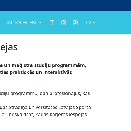
DALĪBNIEKIEM
LV
pējas
aura un maģistra studiju programmām,
ies praktiskās un interaktīvās
tudiju programmu, gan profesionāļus, kas
gas Stradiņa universitātes Latvijas Sporta
arī noskaidrot, kādas karjeras iespējas