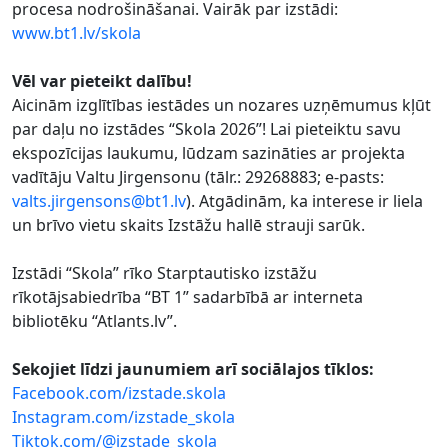
procesa nodrošināšanai. Vairāk par izstādi:
www.bt1.lv/skola
Vēl var pieteikt dalību!
Aicinām izglītības iestādes un nozares uzņēmumus kļūt
par daļu no izstādes “Skola 2026”! Lai pieteiktu savu
ekspozīcijas laukumu, lūdzam sazināties ar projekta
vadītāju Valtu Jirgensonu (tālr.: 29268883; e-pasts:
valts.jirgensons@bt1.lv
). Atgādinām, ka interese ir liela
un brīvo vietu skaits Izstāžu hallē strauji sarūk.
Izstādi “Skola” rīko Starptautisko izstāžu
rīkotājsabiedrība “BT 1” sadarbībā ar interneta
bibliotēku “Atlants.lv”.
Sekojiet līdzi jaunumiem arī sociālajos tīklos:
Facebook.com/izstade.skola
Instagram.com/izstade_skola
Tiktok.com/@izstade_skola