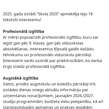
2025. gada izstādi “Skola 2025” apmeklēja teju 18
tūkstoši interesentu!
Profesionālā izglītība
Ar mērķi popularizēt profesionālo izglītību, kuru var
iegūt gan pēc 9. klases, gan pēc vidusskolas
absolvēšanas, interesentus Ķīpsalā gaidīs dažādu
tehnikumu un profesionālo vidusskolu pārstāvji.
Interesenti varēs uzzināt par priekšrocībām, ko darba
tirgū sniedz profesionālā izglītība.
Augstākā izglītība
Valsts, privāto augstskolu un koledžu pārstāvji trīs
izstādes dienas sniegs aktuālu informāciju par
uzņemšanas nosacījumiem, jaunajām 2026./2027.
studiju programmām, budžeta vietu pieejamību, kā arī
starptautiskajām apmaiņas un prakses iespējām.