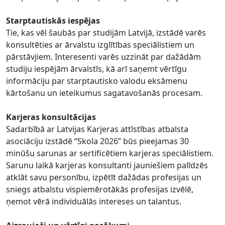
Starptautiskās iespējas
Tie, kas vēl šaubās par studijām Latvijā, izstādē varēs
konsultēties ar ārvalstu izglītības speciālistiem un
pārstāvjiem. Interesenti varēs uzzināt par dažādām
studiju iespējām ārvalstīs, kā arī saņemt vērtīgu
informāciju par starptautisko valodu eksāmenu
kārtošanu un ieteikumus sagatavošanās procesam.
Karjeras konsultācijas
Sadarbībā ar Latvijas Karjeras attīstības atbalsta
asociāciju izstādē “Skola 2026” būs pieejamas 30
minūšu sarunas ar sertificētiem karjeras speciālistiem.
Sarunu laikā karjeras konsultanti jauniešiem palīdzēs
atklāt savu personību, izpētīt dažādas profesijas un
sniegs atbalstu vispiemērotākās profesijas izvēlē,
ņemot vērā individuālās intereses un talantus.