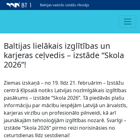
Baltijas vadošo izstāžu rīkotājs
Baltijas lielākais izglītības un
karjeras ceļvedis – izstāde “Skola
2026”!
Ziemas izskaņā – no 19. līdz 21. februārim – Izstāžu
centrā Ķīpsalā notiks Latvijas nozīmīgākais izglītības
pasākums – izstāde “Skola 2026”. Tā piedāvās plašu
informāciju par mācību iespējām Latvijā un ārvalstīs,
karjeras virzību un profesionālo pilnveidi, kā arī
jaunākajām tehnoloģijām izglītības nozarē. Svarīgi –
izstāde “Skola 2026” pirmo reizi norisināsies no
ceturtdienas līdz sestdienai!