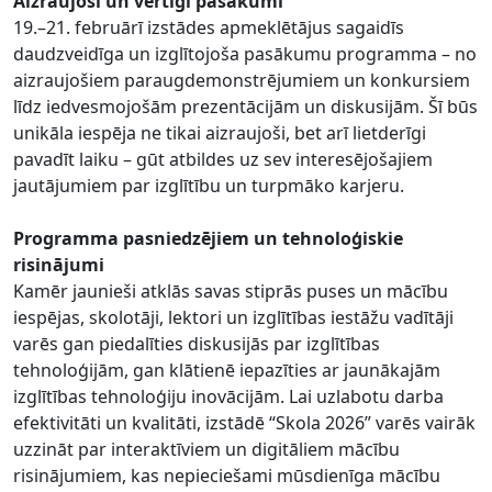
Aizraujoši un vērtīgi pasākumi
19.–21. februārī izstādes apmeklētājus sagaidīs
daudzveidīga un izglītojoša pasākumu programma – no
aizraujošiem paraugdemonstrējumiem un konkursiem
līdz iedvesmojošām prezentācijām un diskusijām. Šī būs
unikāla iespēja ne tikai aizraujoši, bet arī lietderīgi
pavadīt laiku – gūt atbildes uz sev interesējošajiem
jautājumiem par izglītību un turpmāko karjeru.
Programma pasniedzējiem un tehnoloģiskie
risinājumi
Kamēr jaunieši atklās savas stiprās puses un mācību
iespējas, skolotāji, lektori un izglītības iestāžu vadītāji
varēs gan piedalīties diskusijās par izglītības
tehnoloģijām, gan klātienē iepazīties ar jaunākajām
izglītības tehnoloģiju inovācijām. Lai uzlabotu darba
efektivitāti un kvalitāti, izstādē “Skola 2026” varēs vairāk
uzzināt par interaktīviem un digitāliem mācību
risinājumiem, kas nepieciešami mūsdienīga mācību