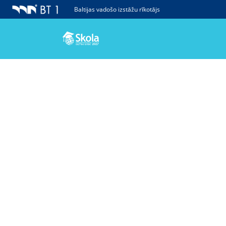
Baltijas vadošo izstāžu rīkotājs