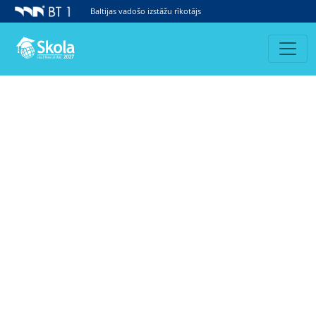
Baltijas vadošo izstāžu rīkotājs