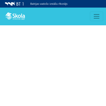
Baltijas vadošo izstāžu rīkotājs