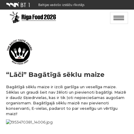
Baltijas vadošo izstāžu rīkotājs
Toggle n
“Lāči” Bagātīgā sēklu maize
Bagātīgā sēklu maize ir izcili garšīga un veselīga maize.
Sēklas un graudi šeit nav žēloti un pievienoti bagātīgi. Maizē
ir daudz šķiedrvielas, kas ir tik ļoti nepieciešamas augošam
organismam. Bagātīgajā sēklu maizē nav pievienoti
konservanti, E-vielas, padarot to par veselīgu un vērtīgu
maizi!