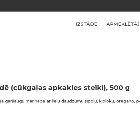
IZSTĀDE
APMEKLĒTĀJ
dē (cūkgaļas apkakles steiki), 500 g
gā garšaugu marinādē ar lielu daudzumu sīpolu, ķiploku, oregano, p