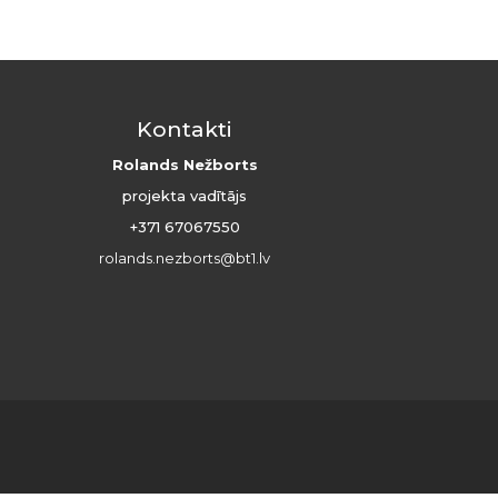
Kontakti
Rolands Nežborts
projekta vadītājs
+371 67067550
rolands.nezborts@bt1.lv