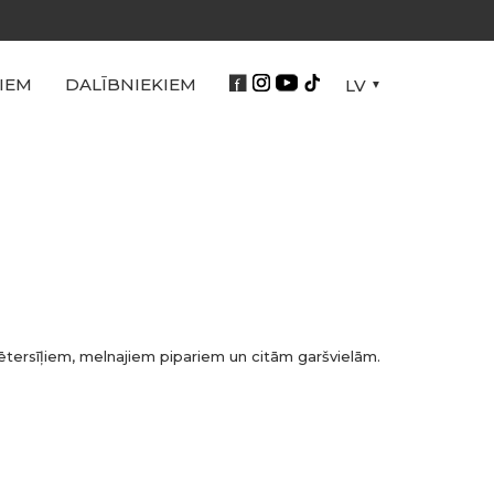
IEM
DALĪBNIEKIEM
LV
ētersīļiem, melnajiem pipariem un citām garšvielām.