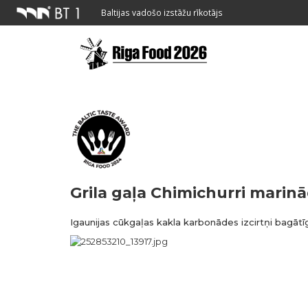
Baltijas vadošo izstāžu rīkotājs
Grila gaļa Chimichurri marinā
Igaunijas cūkgaļas kakla karbonādes izcirtņi bagātī