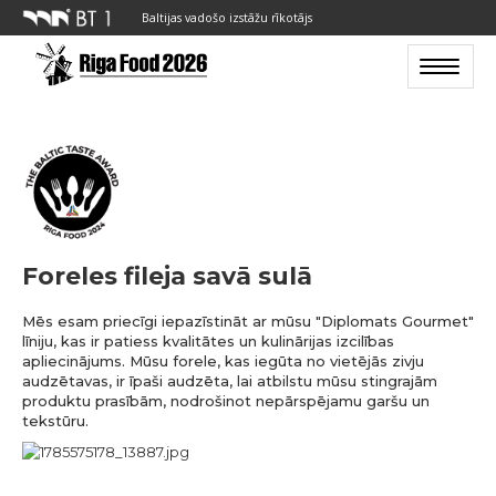
Baltijas vadošo izstāžu rīkotājs
Toggle n
Foreles fileja savā sulā
Mēs esam priecīgi iepazīstināt ar mūsu "Diplomats Gourmet"
līniju, kas ir patiess kvalitātes un kulinārijas izcilības
apliecinājums. Mūsu forele, kas iegūta no vietējās zivju
audzētavas, ir īpaši audzēta, lai atbilstu mūsu stingrajām
produktu prasībām, nodrošinot nepārspējamu garšu un
tekstūru.