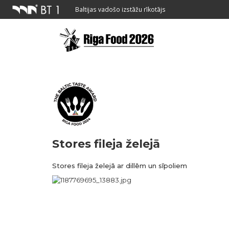
Baltijas vadošo izstāžu rīkotājs
Stores fileja želejā
Stores fileja želejā ar dillēm un sīpoliem