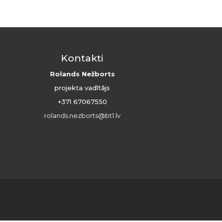
Kontakti
Rolands Nežborts
projekta vadītājs
+371 67067550
rolands.nezborts@bt1.lv