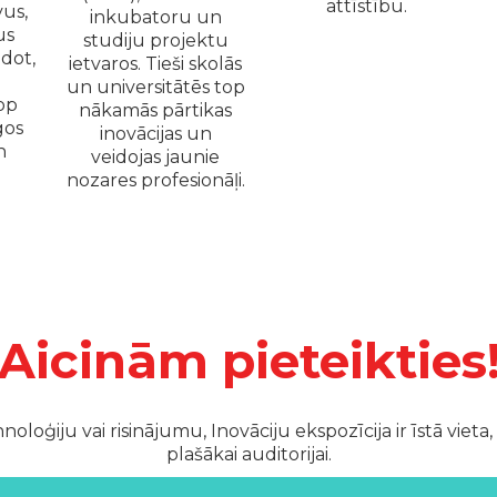
attīstību.
vus,
inkubatoru un
us
studiju projektu
ādot,
ietvaros. Tieši skolās
un universitātēs top
op
nākamās pārtikas
gos
inovācijas un
n
veidojas jaunie
nozares profesionāļi.
Aicinām pieteikties
noloģiju vai risinājumu, Inovāciju ekspozīcija ir īstā vie
plašākai auditorijai.