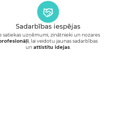
Sadarbības iespējas
e satiekas uzņēmumi, zinātnieki un nozares
profesionāļi
, lai veidotu jaunas sadarbības
un
attīstītu idejas
.