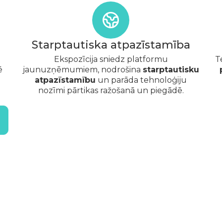
Starptautiska atpazīstamība
Ekspozīcija sniedz platformu
T
ē
jaunuzņēmumiem, nodrošina
starptautisku
atpazīstamību
un parāda tehnoloģiju
nozīmi pārtikas ražošanā un piegādē.