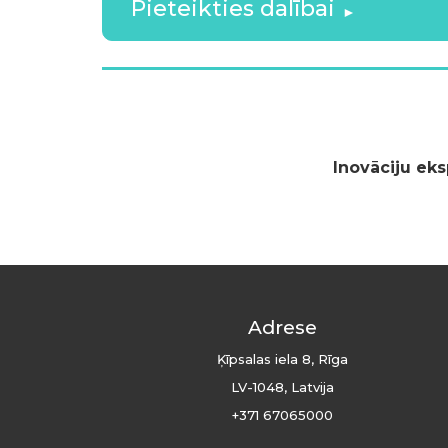
Pieteikties dalībai
Inovāciju eks
Adrese
Ķīpsalas iela 8, Rīga
LV-1048, Latvija
+371 67065000