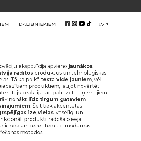
IEM
DALĪBNIEKIEM
LV
ovāciju ekspozīcija apvieno
jaunākos
tvijā radītos
produktus un tehnoloģiskās
ejas. Tā kalpo kā
testa vide jauniem
, vēl
iepazītiem produktiem, ļaujot novērtēt
tērētāju reakciju un palīdzot uzņēmējiem
trāk nonākt
līdz tirgum gataviem
isinājumiem
. Šeit tiek akcentētas
gtspējīgas izejvielas
, veselīgi un
nkcionāli produkti, radoša pieeja
radicionālām receptēm un modernas
žošanas metodes.