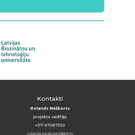
Kontakti
Rolands Nežborts
projekta vadītājs
+371 67067550
rolands.nezborts@bt1.lv