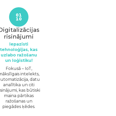
Digitalizācijas
risinājumi
Iepazīsti
tehnoloģijas, kas
uzlabo ražošanu
un loģistiku!
Fokusā – IoT,
mākslīgais intelekts,
utomatizācija, datu
analītika un citi
isinājumi, kas būtiski
maina pārtikas
ražošanas un
piegādes ķēdes.