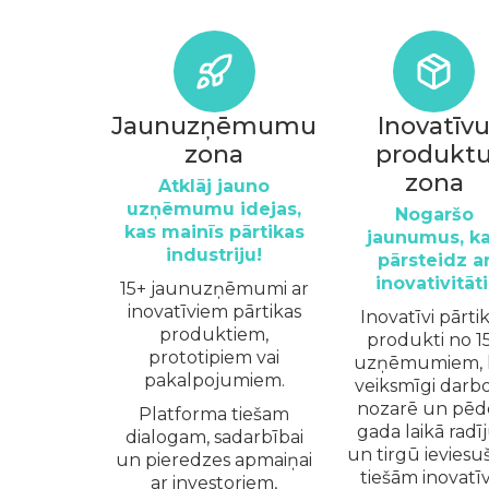
Jaunuzņēmumu
Inovatīv
zona
produkt
zona
Atklāj jauno
uzņēmumu idejas,
Nogaršo
kas mainīs pārtikas
jaunumus, k
industriju!
pārsteidz a
inovativitāti
15+ jaunuzņēmumi ar
inovatīviem pārtikas
Inovatīvi pārti
produktiem,
produkti no 1
prototipiem vai
uzņēmumiem, 
pakalpojumiem.
veiksmīgi darbo
nozarē un pēd
Platforma tiešam
gada laikā radīj
dialogam, sadarbībai
un tirgū ieviesuš
un pieredzes apmaiņai
tiešām inovatī
ar investoriem,