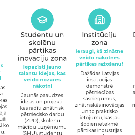
u
Studentu un
Institūciju
u
skolēnu
zona
pārtikas
Ieraugi, kā zinātne
inovāciju zona
veido nākotnes
pārtikas ražošanu!
as
Iepazīsti jauno
r
talantu idejas, kas
Dažādas Latvijas
!
veido nozares
institūcijas
nākotni
demonstrē
kas
pētniecības
a
5+
Jaunās paaudzes
sasniegumus,
kas
idejas un projekti,
zinātniskās inovācijas
r
jas
kas radīti zinātniski
un to praktisko
ējā
pētniecisko darbu
lietojumu, kas jau
uši
(ZPD), skolēnu
šodien ietekmē
i ko
mācību uzņēmumu
pārtikas industrijas
vu.
(SMU), studentu