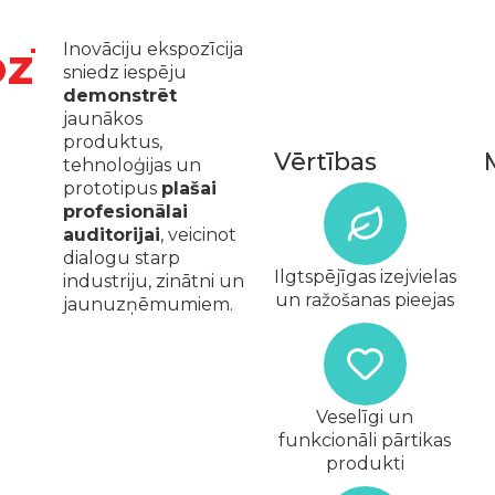
zīcija
Inovāciju ekspozīcija
sniedz iespēju
demonstrēt
jaunākos
produktus,
Vērtības
tehnoloģijas un
prototipus
plašai
profesionālai
auditorijai
, veicinot
dialogu starp
Ilgtspējīgas izejvielas
industriju, zinātni un
un ražošanas pieejas
jaunuzņēmumiem.
Veselīgi un
funkcionāli pārtikas
produkti