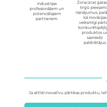
Zona izceļ gata
industrijas
tirgū pieejam
profesionāļiem un
risinājumus, par
potenciālajiem
kā inovācijas
partneriem.
veiksmīgi pārt
konkurētspējī
produktos u
sasniedz
patērētājus.
Ja attīsti inovatīvu pārtikas produktu, teh