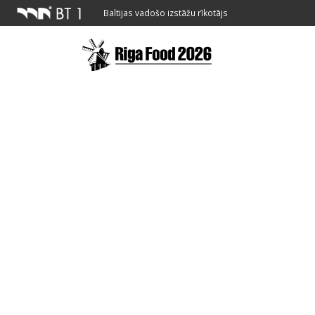
Baltijas vadošo izstāžu rīkotājs