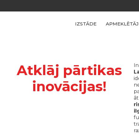
IZSTĀDE
APMEKLĒTĀJ
Atklāj pārtikas
In
La
id
inovācijas!
ne
pa
ā
r
il
fu
t
ra