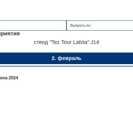
приятия
стенд "Tez Tour Latvia" J14
2. февраль
зона 2024