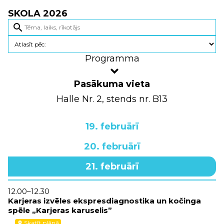
SKOLA 2026
search
Programma
Pasākuma vieta
Halle Nr. 2, stends nr. B13
19. februārī
20. februārī
21. februārī
12.00–12.30
Karjeras izvēles ekspresdiagnostika un kočinga
spēle „Karjeras karuselis”
Skatīt plānā
location_on