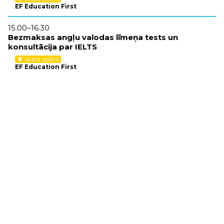
EF Education First
15.00–16.30
Bezmaksas angļu valodas līmeņa tests un
konsultācija par IELTS
Skatīt plānā
location_on
EF Education First