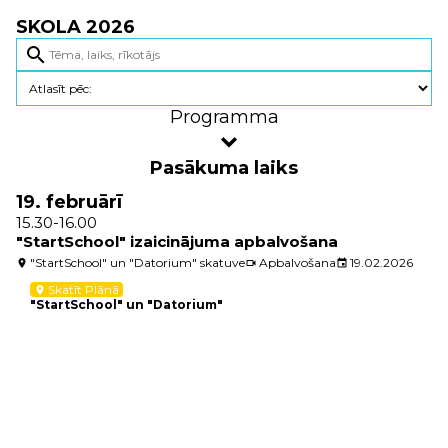
SKOLA 2026
search
Programma
Pasākuma laiks
19. februārī
15.30-16.00
"StartSchool" izaicinājuma apbalvošana
"StartSchool" un "Datorium" skatuve
Apbalvošana
19.02.2026
location_on
videocam
event
Skatīt Plānā
location_on
"StartSchool" un "Datorium"