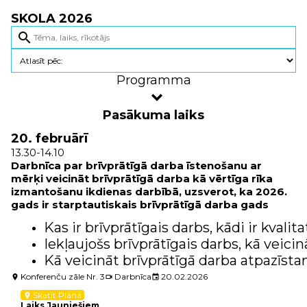
SKOLA 2026
search
Programma
Pasākuma laiks
20. februārī
13.30-14.10
Darbnīca par brīvprātīgā darba īstenošanu ar
mērķi veicināt brīvprātīgā darba kā vērtīga rīka
izmantošanu ikdienas darbībā, uzsverot, ka 2026.
gads ir starptautiskais brīvprātīgā darba gads
Kas ir brīvprātīgais darbs, kādi ir kval
Iekļaujošs brīvprātīgais darbs, kā veicinā
Kā veicināt brīvprātīgā darba atpazīsta
Konferenču zāle Nr. 3
Darbnīca
20.02.2026
location_on
videocam
event
Skatīt Plānā
location_on
Laiks Jauniešiem