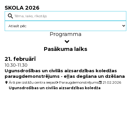
SKOLA 2026
search
Programma
Pasākuma laiks
21. februārī
10.30-11.30
Ugunsdrošības un civilās aizsardzības koledžas
paraugdemonstrējums - eļļas degšana un dzēšana
Ārā pie izstāžu centra ieejas
Paraugdemonstrējums
21.02.2026
location_on
videocam
event
Ugunsdrošības un civilās aizsardzības koledža