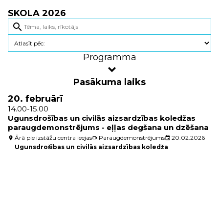
SKOLA 2026
search
Programma
Pasākuma laiks
20. februārī
14.00-15.00
Ugunsdrošības un civilās aizsardzības koledžas
paraugdemonstrējums - eļļas degšana un dzēšana
Ārā pie izstāžu centra ieejas
Paraugdemonstrējums
20.02.2026
location_on
videocam
event
Ugunsdrošības un civilās aizsardzības koledža