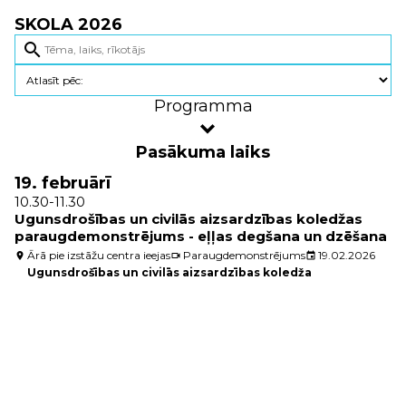
SKOLA 2026
search
Programma
Pasākuma laiks
19. februārī
10.30-11.30
Ugunsdrošības un civilās aizsardzības koledžas
paraugdemonstrējums - eļļas degšana un dzēšana
Ārā pie izstāžu centra ieejas
Paraugdemonstrējums
19.02.2026
location_on
videocam
event
Ugunsdrošības un civilās aizsardzības koledža