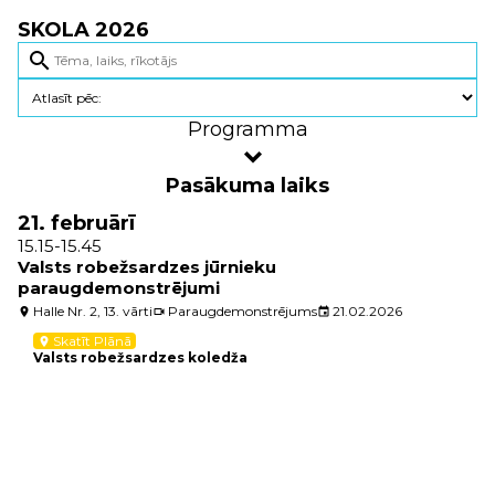
SKOLA 2026
search
Programma
Pasākuma laiks
21. februārī
15.15-15.45
Valsts robežsardzes jūrnieku
paraugdemonstrējumi
Halle Nr. 2, 13. vārti
Paraugdemonstrējums
21.02.2026
location_on
videocam
event
Skatīt Plānā
location_on
Valsts robežsardzes koledža