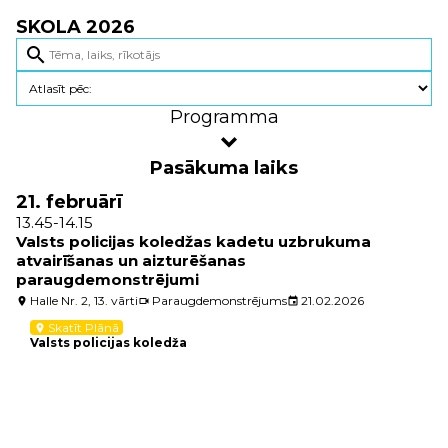
SKOLA 2026
search
Programma
Pasākuma laiks
21. februārī
13.45-14.15
Valsts policijas koledžas kadetu uzbrukuma
atvairīšanas un aizturēšanas
paraugdemonstrējumi
Halle Nr. 2, 13. vārti
Paraugdemonstrējums
21.02.2026
location_on
videocam
event
Skatīt Plānā
location_on
Valsts policijas koledža