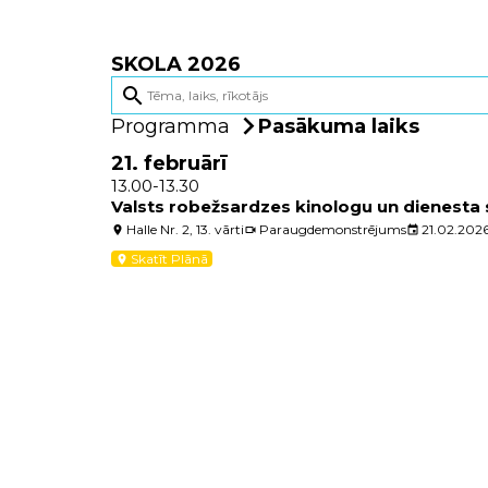
SKOLA 2026
search
Programma
Pasākuma laiks
21. februārī
13.00-13.30
Valsts robežsardzes kinologu un dienest
Halle Nr. 2, 13. vārti
Paraugdemonstrējums
21.02.202
location_on
videocam
event
Skatīt Plānā
location_on