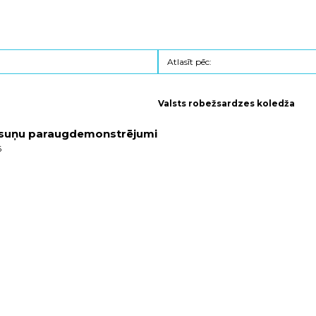
Valsts robežsardzes koledža
a suņu paraugdemonstrējumi
6