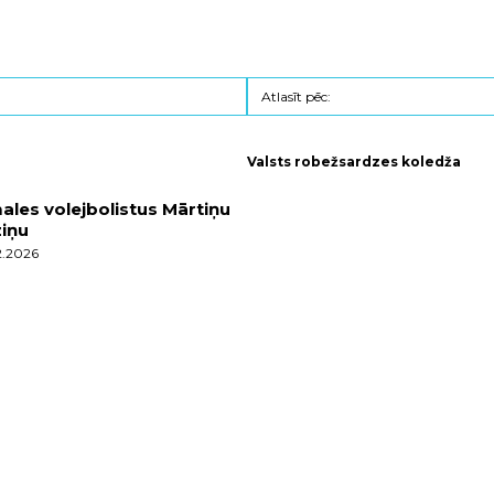
Valsts robežsardzes koledža
males volejbolistus Mārtiņu
ziņu
2.2026