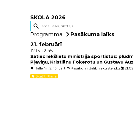
SKOLA 2026
search
Programma
Pasākuma laiks
21. februārī
12.15-12.45
Satiec Iekšlietu ministrija sportistus: plud
Pļaviņu, Kristiānu Fokerotu un Gustavu Au
Halle Nr. 2, 13. vārti
Pasākumi dalībnieku stendos
21.0
location_on
videocam
event
Skatīt Plānā
location_on