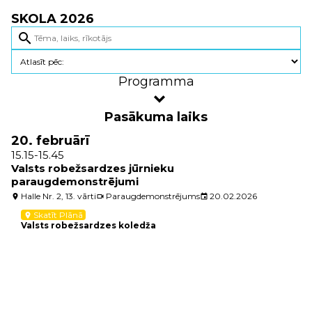
SKOLA 2026
search
Programma
Pasākuma laiks
20. februārī
15.15-15.45
Valsts robežsardzes jūrnieku
paraugdemonstrējumi
Halle Nr. 2, 13. vārti
Paraugdemonstrējums
20.02.2026
location_on
videocam
event
Skatīt Plānā
location_on
Valsts robežsardzes koledža