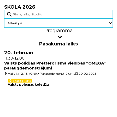
SKOLA 2026
search
Programma
Pasākuma laiks
20. februārī
11.30-12.00
Valsts policijas Pretterorisma vienības “OMEGA”
paraugdemonstrējumi
Halle Nr. 2, 13. vārti
Paraugdemonstrējums
20.02.2026
location_on
videocam
event
Skatīt Plānā
location_on
Valsts policijas koledža