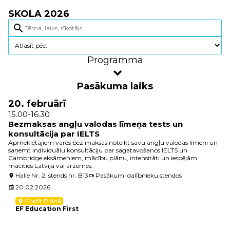
SKOLA 2026
search
Programma
Pasākuma laiks
20. februārī
15.00-16.30
Bezmaksas angļu valodas līmeņa tests un
konsultācija par IELTS
Apmeklētājiem varēs bez maksas noteikt savu angļu valodas līmeni un
saņemt individuālu konsultāciju par sagatavošanos IELTS un
Cambridge eksāmeniem, mācību plānu, intensitāti un iespējām
mācīties Latvijā vai ārzemēs.
Halle Nr. 2, stends nr. B13
Pasākumi dalībnieku stendos
location_on
videocam
20.02.2026
event
Skatīt Plānā
location_on
EF Education First