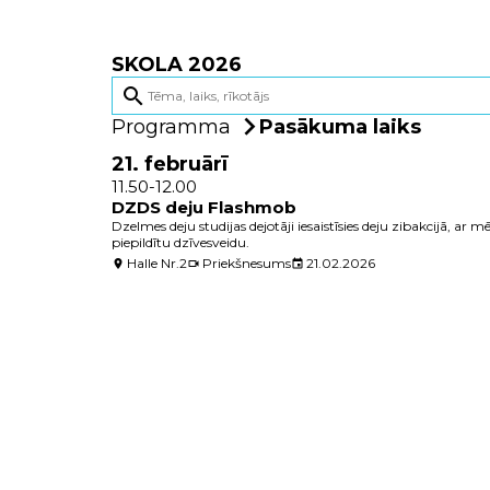
SKOLA 2026
search
Programma
Pasākuma laiks
21. februārī
11.50-12.00
DZDS deju Flashmob
Dzelmes deju studijas dejotāji iesaistīsies deju zibakcijā, ar
piepildītu dzīvesveidu.
Halle Nr.2
Priekšnesums
21.02.2026
location_on
videocam
event