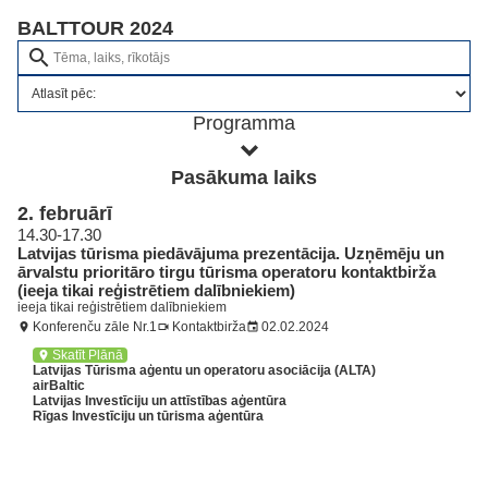
BALTTOUR 2024
search
Programma
Pasākuma laiks
2. februārī
14.30-17.30
Latvijas tūrisma piedāvājuma prezentācija. Uzņēmēju un
ārvalstu prioritāro tirgu tūrisma operatoru kontaktbirža
(ieeja tikai reģistrētiem dalībniekiem)
ieeja tikai reģistrētiem dalībniekiem
Konferenču zāle Nr.1
Kontaktbirža
02.02.2024
location_on
videocam
event
Skatīt Plānā
location_on
Latvijas Tūrisma aģentu un operatoru asociācija (ALTA)
airBaltic
Latvijas Investīciju un attīstības aģentūra
Rīgas Investīciju un tūrisma aģentūra