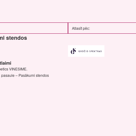
mi stendos
laimi
smetics VINESIME.
 pasaule – Pasākumi stendos