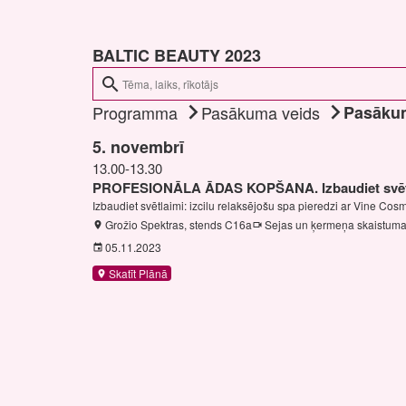
BALTIC BEAUTY 2023
search
Programma
Pasākuma veids
Pasāku
5. novembrī
13.00-13.30
PROFESIONĀLA ĀDAS KOPŠANA. Izbaudiet svēt
Izbaudiet svētlaimi: izcilu relaksējošu spa pieredzi ar Vine Co
Grožio Spektras, stends C16a
Sejas un ķermeņa skaistuma
location_on
videocam
05.11.2023
event
Skatīt Plānā
location_on