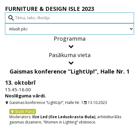
FURNITURE & DESIGN ISLE 2023
search
Programma
Pasākuma vieta
Gaismas konference “LightUp!”, Halle Nr. 1
13. oktobrī
15.45-16.00
Noslēguma vārdi.
Gaismas konference “LightUp!”, Halle Nr. 1
13.10.2023
location_on
event
Skatīt Plānā
location_on
Moderators:
Ilze Led (Ilze Leduskrasta-Buša)
, arhitekturālās
gaismas dizainere, “Women in Lighting” vēstniece.