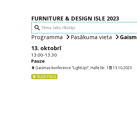
FURNITURE & DESIGN ISLE 2023
search
Programma
Pasākuma vieta
Gaisma
13. oktobrī
13.00-13.30
Pauze
Gaismas konference “LightUp!”, Halle Nr. 1
13.10.2023
location_on
event
Skatīt Plānā
location_on