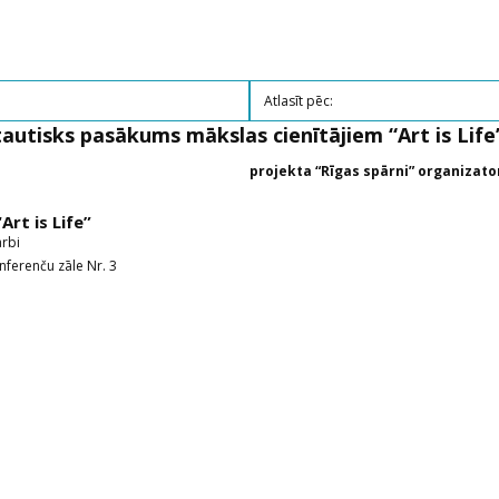
autisks pasākums mākslas cienītājiem “Art is Life
projekta “Rīgas spārni” organizato
rt is Life”
arbi
nferenču zāle Nr. 3