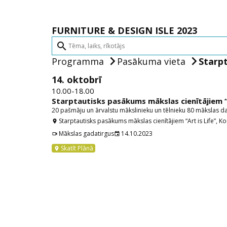
FURNITURE & DESIGN ISLE 2023
search
Programma
Pasākuma vieta
Starpt
14. oktobrī
10.00-18.00
Starptautisks pasākums mākslas cienītājiem “A
20 pašmāju un ārvalstu mākslinieku un tēlnieku 80 mākslas d
Starptautisks pasākums mākslas cienītājiem “Art is Life”, Ko
location_on
Mākslas gadatirgus
14.10.2023
videocam
event
Skatīt Plānā
location_on