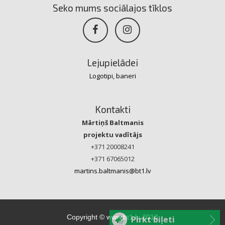
Seko mums sociālajos tīklos
Lejupielādei
Logotipi, baneri
Kontakti
Mārtiņš Baltmanis
projektu vadītājs
+371 20008241
+371 67065012
martins.baltmanis@bt1.lv
Copyright © www.bt1.lv 2018
Pirkt biļeti