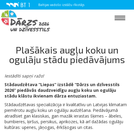
Baltijas vadošo izstāžu rīkotājs
Toggle
navigat
Plašākais augļu koku un
ogulāju stādu piedāvājums
Iestādīti sapņi ražo!
Stādaudzētava “Liepas” izstādē “Dārzs un dzīvesstils
2026” piedāvās daudzveidīgu augļu koku un ogulāju
stādu klāstu ikvienam dārza entuziastam.
Stādaudzētavas specializācija ir kvalitatīvu un Latvijas klimatam
piemērotu augļu koku un ogulāju audzēšana. Piedāvājumā
atradīsiet gan klasiskas, gan mazāk ierastas šķirnes – ābeles,
bumbieres, ķiršus, persikus, aprikozes, kā arī dažādas ogulāju
kultūras: upenes, jāņogas, ērkšķogas un citas.