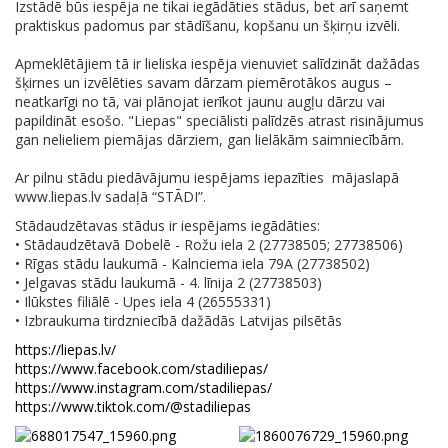
Izstādē būs iespēja ne tikai iegādāties stādus, bet arī saņemt
praktiskus padomus par stādīšanu, kopšanu un šķirņu izvēli.
Apmeklētājiem tā ir lieliska iespēja vienuviet salīdzināt dažādas
šķirnes un izvēlēties savam dārzam piemērotākos augus –
neatkarīgi no tā, vai plānojat ierīkot jaunu augļu dārzu vai
papildināt esošo. "Liepas" speciālisti palīdzēs atrast risinājumus
gan nelieliem piemājas dārziem, gan lielākām saimniecībām.
Ar pilnu stādu piedāvājumu iespējams iepazīties mājaslapā
www.liepas.lv sadaļā “STĀDI”.
Stādaudzētavas stādus ir iespējams iegādāties:
• Stādaudzētavā Dobelē - Rožu iela 2 (27738505; 27738506)
• Rīgas stādu laukumā - Kalnciema iela 79A (27738502)
• Jelgavas stādu laukumā - 4. līnija 2 (27738503)
• Ilūkstes filiālē - Upes iela 4 (26555331)
• Izbraukuma tirdzniecībā dažādās Latvijas pilsētās
https://liepas.lv/
https://www.facebook.com/stadiliepas/
https://www.instagram.com/stadiliepas/
https://www.tiktok.com/@stadiliepas