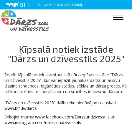
Baltijas vadošo izstāžu rīkotājs
Toggle
navigat
Ķīpsalā notiek izstāde
"Dārzs un dzīvesstils 2025"
Šobrīd Ķīpsalā notiek starptautiskā dārzkopības izstāde “Dārzs
un dzīvesstils 2025”, kur var iepazīt jaunākās dārza un ainavu
dizaina tendences, iegādāties stādus, sēklas un dārza preces, kā
arī konsultēties ar speciālistiem un smelties iedvesmu dārzam.
“Dārzs un dzīvesstils 2025” dalībnieku piedāvājumu apskati:
www.bt1.lv/darzs
Sekojiet mums:
www.facebook.com/Darzsundzivesstils
un
www.instagram.com/darzs.un.dzivesstils