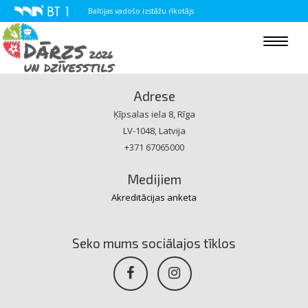
Baltijas vadošo izstāžu rīkotājs
Toggle
navigat
Adrese
Ķīpsalas iela 8, Rīga
LV-1048, Latvija
+371 67065000
Medijiem
Akreditācijas anketa
Seko mums sociālajos tīklos