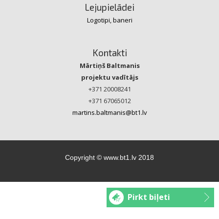
Lejupielādei
Logotipi, baneri
Kontakti
Mārtiņš Baltmanis
projektu vadītājs
+371 20008241
+371 67065012
martins.baltmanis@bt1.lv
Copyright © www.bt1.lv 2018
Pirkt biļeti