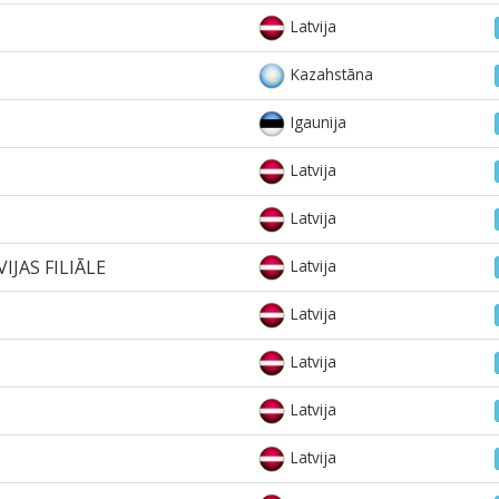
Latvija
Kazahstāna
Igaunija
Latvija
Latvija
IJAS FILIĀLE
Latvija
Latvija
Latvija
Latvija
Latvija