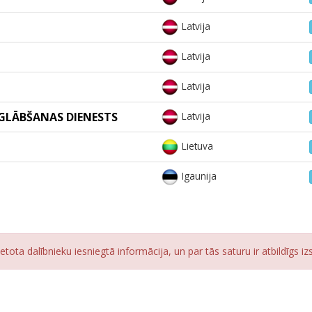
Latvija
Latvija
Latvija
GLĀBŠANAS DIENESTS
Latvija
Lietuva
Igaunija
ietota dalībnieku iesniegtā informācija, un par tās saturu ir atbildīgs iz