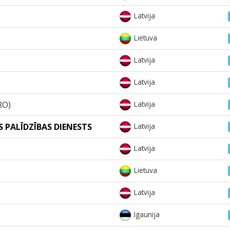
Latvija
Lietuva
Latvija
Latvija
RO)
Latvija
 PALĪDZĪBAS DIENESTS
Latvija
Latvija
Lietuva
Latvija
Igaunija