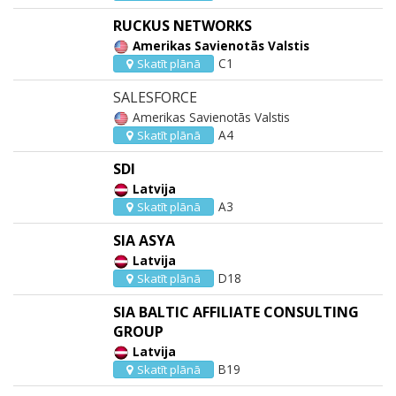
RUCKUS NETWORKS
Amerikas Savienotās Valstis
C1
Skatīt plānā
SALESFORCE
Amerikas Savienotās Valstis
A4
Skatīt plānā
SDI
Latvija
A3
Skatīt plānā
SIA ASYA
Latvija
D18
Skatīt plānā
SIA BALTIC AFFILIATE CONSULTING
GROUP
Latvija
B19
Skatīt plānā