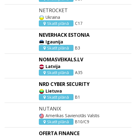
NETROCKET
Ukraina
C17
Skatīt plānā
NEVERHACK ESTONIA
Igaunija
B3
Skatīt plānā
NOMASVEIKALS.LV
Latvija
A35
Skatīt plānā
NRD CYBER SECURITY
Lietuva
B1
Skatīt plānā
NUTANIX
Amerikas Savienotās Valstis
B10/C9
Skatīt plānā
OFERTA FINANCE