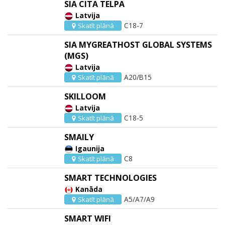
SIA CITA TELPA
Latvija
C18-7
Skatīt plānā
SIA MYGREATHOST GLOBAL SYSTEMS
(MGS)
Latvija
A20/B15
Skatīt plānā
SKILLOOM
Latvija
C18-5
Skatīt plānā
SMAILY
Igaunija
C8
Skatīt plānā
SMART TECHNOLOGIES
Kanāda
A5/A7/A9
Skatīt plānā
SMART WIFI