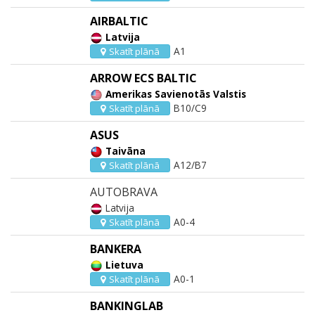
AIRBALTIC
Latvija
A1
Skatīt plānā
ARROW ECS BALTIC
Amerikas Savienotās Valstis
B10/C9
Skatīt plānā
ASUS
Taivāna
A12/B7
Skatīt plānā
AUTOBRAVA
Latvija
A0-4
Skatīt plānā
BANKERA
Lietuva
A0-1
Skatīt plānā
BANKINGLAB