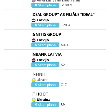
Amerikas Savienotās Valstis
B10/C9
Skatīt plānā
IDEAL GROUP” AS FILIĀLE “IDEAL”
Latvija
C2/C4
Skatīt plānā
IGNITIS GROUP
Latvija
A0-3
Skatīt plānā
INBANK LATVIA
Latvija
A2
Skatīt plānā
INFINIT
Ukraina
C17
Skatīt plānā
IT HOOT
Ukraina
B9
Skatīt plānā