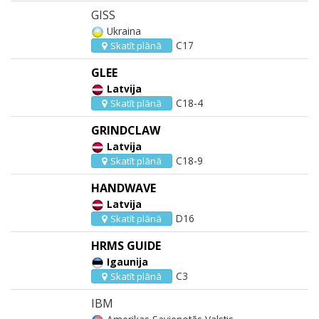
GISS
Ukraina
C17
Skatīt plānā
GLEE
Latvija
C18-4
Skatīt plānā
GRINDCLAW
Latvija
C18-9
Skatīt plānā
HANDWAVE
Latvija
D16
Skatīt plānā
HRMS GUIDE
Igaunija
C3
Skatīt plānā
IBM