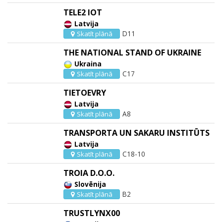
TELE2 IOT
Latvija
D11
Skatīt plānā
THE NATIONAL STAND OF UKRAINE
Ukraina
C17
Skatīt plānā
TIETOEVRY
Latvija
A8
Skatīt plānā
TRANSPORTA UN SAKARU INSTITŪTS
Latvija
C18-10
Skatīt plānā
TROIA D.O.O.
Slovēnija
B2
Skatīt plānā
TRUSTLYNX00