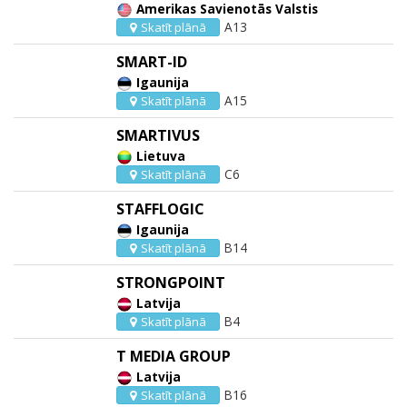
Amerikas Savienotās Valstis
A13
Skatīt plānā
SMART-ID
Igaunija
A15
Skatīt plānā
SMARTIVUS
Lietuva
C6
Skatīt plānā
STAFFLOGIC
Igaunija
B14
Skatīt plānā
STRONGPOINT
Latvija
B4
Skatīt plānā
T MEDIA GROUP
Latvija
B16
Skatīt plānā