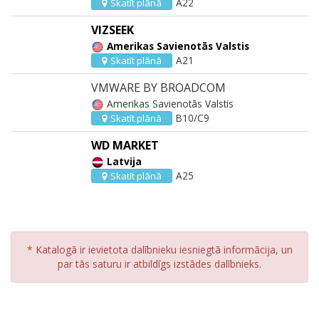
A22
Skatīt plānā
VIZSEEK
Amerikas Savienotās Valstis
A21
Skatīt plānā
VMWARE BY BROADCOM
Amerikas Savienotās Valstis
B10/C9
Skatīt plānā
WD MARKET
Latvija
A25
Skatīt plānā
* Katalogā ir ievietota dalībnieku iesniegtā informācija, un
par tās saturu ir atbildīgs izstādes dalībnieks.