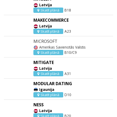
Latvija
B18
Skatīt plānā
MAKECOMMERCE
Latvija
A23
Skatīt plānā
MICROSOFT
Amerikas Savienotās Valstis
B10/C9
Skatīt plānā
MITIGATE
Latvija
A31
Skatīt plānā
MODULAR DATING
Igaunija
D10
Skatīt plānā
NESS
Latvija
B20
Skatīt plānā