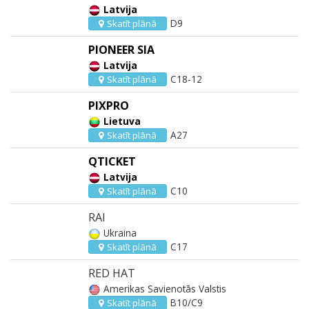
Latvija
D9
Skatīt plānā
PIONEER SIA
Latvija
C18-12
Skatīt plānā
PIXPRO
Lietuva
A27
Skatīt plānā
QTICKET
Latvija
C10
Skatīt plānā
RAI
Ukraina
C17
Skatīt plānā
RED HAT
Amerikas Savienotās Valstis
B10/C9
Skatīt plānā