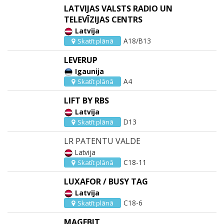
LATVIJAS VALSTS RADIO UN
TELEVĪZIJAS CENTRS
Latvija
A18/B13
Skatīt plānā
LEVERUP
Igaunija
A4
Skatīt plānā
LIFT BY RBS
Latvija
D13
Skatīt plānā
LR PATENTU VALDE
Latvija
C18-11
Skatīt plānā
LUXAFOR / BUSY TAG
Latvija
C18-6
Skatīt plānā
MAGEBIT