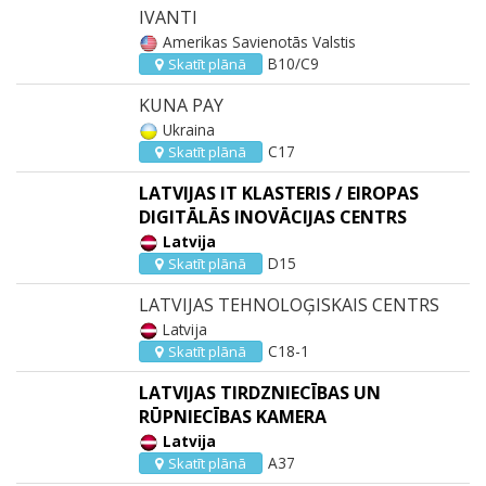
IVANTI
Amerikas Savienotās Valstis
B10/C9
Skatīt plānā
KUNA PAY
Ukraina
C17
Skatīt plānā
LATVIJAS IT KLASTERIS / EIROPAS
DIGITĀLĀS INOVĀCIJAS CENTRS
Latvija
D15
Skatīt plānā
LATVIJAS TEHNOLOĢISKAIS CENTRS
Latvija
C18-1
Skatīt plānā
LATVIJAS TIRDZNIECĪBAS UN
RŪPNIECĪBAS KAMERA
Latvija
A37
Skatīt plānā