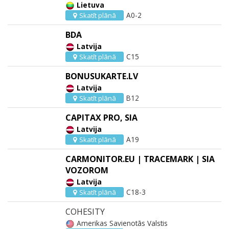
Lietuva
A0-2
Skatīt plānā
BDA
Latvija
C15
Skatīt plānā
BONUSUKARTE.LV
Latvija
B12
Skatīt plānā
CAPITAX PRO, SIA
Latvija
A19
Skatīt plānā
CARMONITOR.EU | TRACEMARK | SIA
VOZOROM
Latvija
C18-3
Skatīt plānā
COHESITY
Amerikas Savienotās Valstis