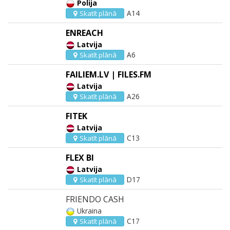
Polija
A14
Skatīt plānā
ENREACH
Latvija
A6
Skatīt plānā
FAILIEM.LV | FILES.FM
Latvija
A26
Skatīt plānā
FITEK
Latvija
C13
Skatīt plānā
FLEX BI
Latvija
D17
Skatīt plānā
FRIENDO CASH
Ukraina
C17
Skatīt plānā