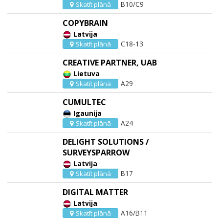
B10/C9
Skatīt plānā
COPYBRAIN
Latvija
C18-13
Skatīt plānā
CREATIVE PARTNER, UAB
Lietuva
A29
Skatīt plānā
CUMULTEC
Igaunija
A24
Skatīt plānā
DELIGHT SOLUTIONS /
SURVEYSPARROW
Latvija
B17
Skatīt plānā
DIGITAL MATTER
Latvija
A16/B11
Skatīt plānā