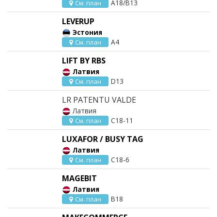
A18/B13
См. план
LEVERUP
Эстония
A4
См. план
LIFT BY RBS
Латвия
D13
См. план
LR PATENTU VALDE
Латвия
C18-11
См. план
LUXAFOR / BUSY TAG
Латвия
C18-6
См. план
MAGEBIT
Латвия
B18
См. план