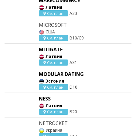
MAKECOMMERCE
Латвия
A23
См. план
MICROSOFT
США
B10/C9
См. план
MITIGATE
Латвия
A31
См. план
MODULAR DATING
Эстония
D10
См. план
NESS
Латвия
B20
См. план
NETROCKET
Украина