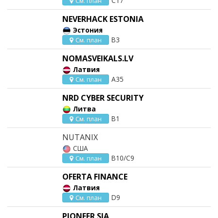
C17
См. план
NEVERHACK ESTONIA
Эстония
B3
См. план
NOMASVEIKALS.LV
Латвия
A35
См. план
NRD CYBER SECURITY
Литва
B1
См. план
NUTANIX
США
B10/C9
См. план
OFERTA FINANCE
Латвия
D9
См. план
PIONEER SIA