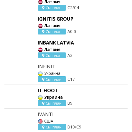
Латвия
C2/C4
См. план
IGNITIS GROUP
Латвия
A0-3
См. план
INBANK LATVIA
Латвия
A2
См. план
INFINIT
Украина
C17
См. план
IT HOOT
Украина
B9
См. план
IVANTI
США
B10/C9
См. план