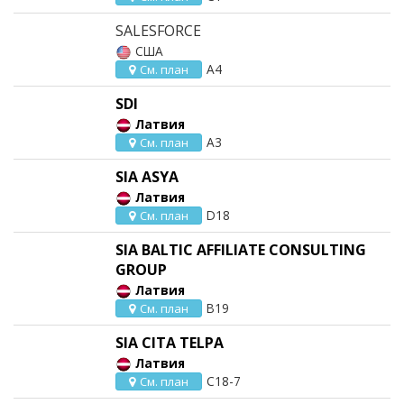
SALESFORCE
США
A4
См. план
SDI
Латвия
A3
См. план
SIA ASYA
Латвия
D18
См. план
SIA BALTIC AFFILIATE CONSULTING
GROUP
Латвия
B19
См. план
SIA CITA TELPA
Латвия
C18-7
См. план