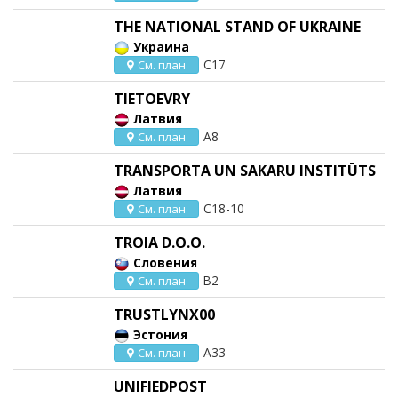
THE NATIONAL STAND OF UKRAINE
Украина
C17
См. план
TIETOEVRY
Латвия
A8
См. план
TRANSPORTA UN SAKARU INSTITŪTS
Латвия
C18-10
См. план
TROIA D.O.O.
Словения
B2
См. план
TRUSTLYNX00
Эстония
A33
См. план
UNIFIEDPOST