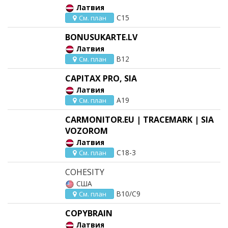
Латвия
C15
См. план
BONUSUKARTE.LV
Латвия
B12
См. план
CAPITAX PRO, SIA
Латвия
A19
См. план
CARMONITOR.EU | TRACEMARK | SIA
VOZOROM
Латвия
C18-3
См. план
COHESITY
США
B10/C9
См. план
COPYBRAIN
Латвия