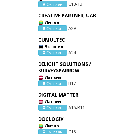
C18-13
См. план
CREATIVE PARTNER, UAB
Литва
A29
См. план
CUMULTEC
Эстония
A24
См. план
DELIGHT SOLUTIONS /
SURVEYSPARROW
Латвия
B17
См. план
DIGITAL MATTER
Латвия
A16/B11
См. план
DOCLOGIX
Литва
C16
См. план