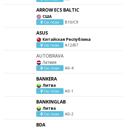
ARROW ECS BALTIC
США
B10/C9
См. план
ASUS
Китайская Республика
A12/B7
См. план
AUTOBRAVA
Латвия
A0-4
См. план
BANKERA
Литва
A0-1
См. план
BANKINGLAB
Литва
A0-2
См. план
BDA