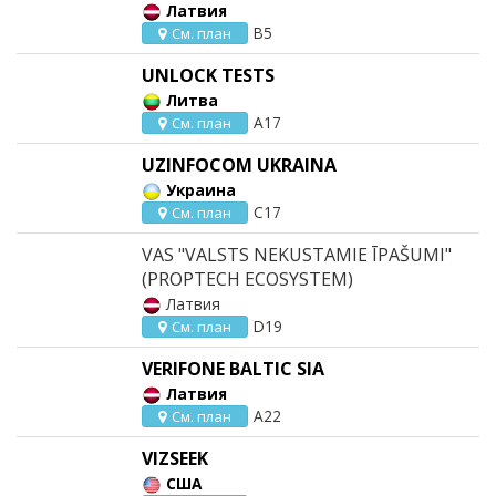
Латвия
B5
См. план
UNLOCK TESTS
Литва
A17
См. план
UZINFOCOM UKRAINA
Украина
C17
См. план
VAS "VALSTS NEKUSTAMIE ĪPAŠUMI"
(PROPTECH ECOSYSTEM)
Латвия
D19
См. план
VERIFONE BALTIC SIA
Латвия
A22
См. план
VIZSEEK
США