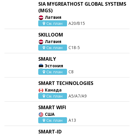
SIA MYGREATHOST GLOBAL SYSTEMS
(MGS)
Латвия
A20/B15
См. план
SKILLOOM
Латвия
C18-5
См. план
SMAILY
Эстония
C8
См. план
SMART TECHNOLOGIES
Канада
A5/A7/A9
См. план
SMART WIFI
США
A13
См. план
SMART-ID