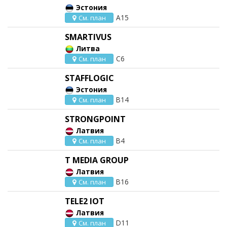
Эстония
A15
См. план
SMARTIVUS
Литва
C6
См. план
STAFFLOGIC
Эстония
B14
См. план
STRONGPOINT
Латвия
B4
См. план
T MEDIA GROUP
Латвия
B16
См. план
TELE2 IOT
Латвия
D11
См. план