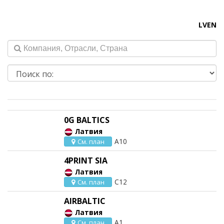
LV
EN
0G BALTICS
Латвия
A10
См. план
4PRINT SIA
Латвия
C12
См. план
AIRBALTIC
Латвия
A1
См. план