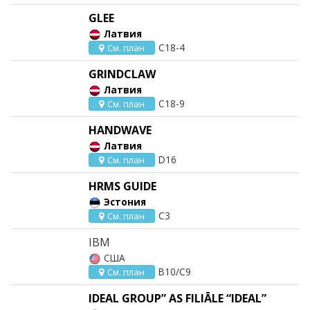
GLEE
Латвия
C18-4
См. план
GRINDCLAW
Латвия
C18-9
См. план
HANDWAVE
Латвия
D16
См. план
HRMS GUIDE
Эстония
C3
См. план
IBM
США
B10/C9
См. план
IDEAL GROUP” AS FILIĀLE “IDEAL”