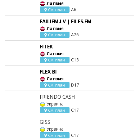
Латвия
A6
См. план
FAILIEM.LV | FILES.FM
Латвия
A26
См. план
FITEK
Латвия
C13
См. план
FLEX BI
Латвия
D17
См. план
FRIENDO CASH
Украина
C17
См. план
GISS
Украина
C17
См. план