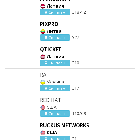
Латвия
C18-12
См. план
PIXPRO
Литва
A27
См. план
QTICKET
Латвия
C10
См. план
RAI
Украина
C17
См. план
RED HAT
США
B10/C9
См. план
RUCKUS NETWORKS
США
C1
См. план